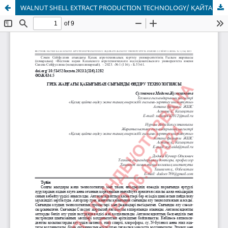
WALNUT SHELL EXTRACT PRODUCTION TECHNOLOGY/ ҚАЙТАРЫП АЛЫНДЫ/ОТОЗВАНО/RETRACTED 06.05.2024